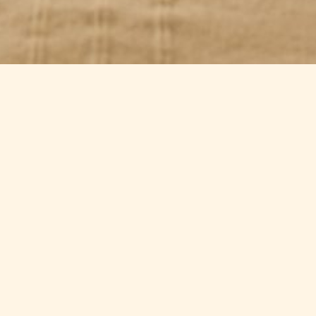
LES CHAMBRES
es chambres tout confort de notre hôtel à La Baule-Escoubl
t vacances, venez vous reposer dans
notre hôtel 3 étoiles
près du bord
nel de la Côte Atlantique et de la Bretagne Sud. A deux ou à plusieurs,
-Escoublac offre le cadre et les conditions indispensables pour un séjou
 de 15 à 25 m² et la situation idéale à deux pas de l’immense plage vous
leinement de vos journées à
La Baule
. Jusqu’à 4 personnes grâce à n
l BO&MIA la solution la plus adaptée à vos besoins parmi nos différente