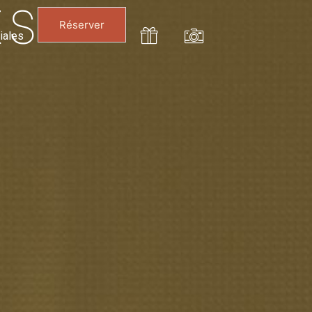
ES
Réserver
iales