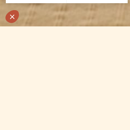
L
Pour vos week-ends e
l’environnement exception
notre hôtel à La Baule
Nos vastes chambres allant
nécessaire pour profiter p
vous trouverez à l’hôte