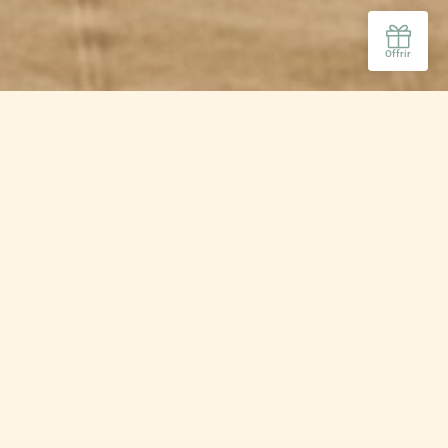
ac
 de mer et profiter de
 entre amis ou en famille,
r des plus agréables. .
 assureront tout le confort
os chambres communicantes,
s catégories de chambre.